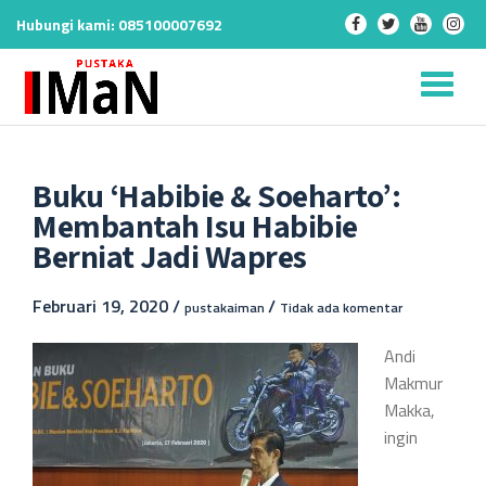
Hubungi kami:
085100007692
-
-
-
-
Lompat
ke
Na
konten
ali
Buku ‘Habibie & Soeharto’:
Membantah Isu Habibie
Berniat Jadi Wapres
Februari 19, 2020 /
/
pustakaiman
Tidak ada komentar
Andi
Makmur
Makka,
ingin