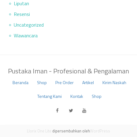
Liputan
Resensi
Uncategorized
Wawancara
Pustaka Iman - Profesional & Pengalaman
Beranda
Shop
Pre Order
Artikel
Kirim Naskah
Menu
Tentang Kami
Kontak
Shop
Kedua
fa-
fa-
fa-
facebook
twitter
youtube
Llorix One Lite
dipersembahkan oleh
WordPress