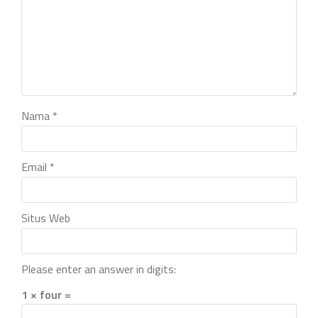
Nama
*
Email
*
Situs Web
Please enter an answer in digits:
1 × four =